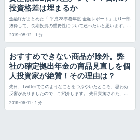
が行われました。 当時は投資に対して割と懐疑的だったので
ッグということで、2つの視点で資産形成をどうすべきかとい
投資格差は埋まるか
クを軽減しながら債券のリターンを得ることができ、値動き
すが、インデックス投資は知っていたので、お試し感覚で株
うことについて書かれています。 **インデックス投資の基本
が安定します。公的年金を運用するGPIF（年金積立金管理運
式投資をやってみました。 それから運用（完全ほったらか
金融庁がまとめた「 平成28事務年度 金融レポート」より一部
的な考え方や実践はこれ一冊でも十分勉強できます。**資産
用独立行政法人）においても、海外債券はヘッジ付きで運用
し）を続けていくうちに、アベノミクスの影響もあり、資産
抜粋して、長期投資の重要性について述べたいと思います。
形成をこれから始めるという方や、インデックス投資の意味
し、国内債券の代替として扱う流れになってきています。 一
が増えたり減ったりしながら、段々とお金が増えていく経験
このレポートでは以下の問題が述べられています。 過去20年
を正しく理解したいという方におすすめです。 資産形成を始
般的には、金融危機が起きると円高になり、為替ヘッジなし
2019-05-12
·
1 分
を得ました。 増えたお金は微々たるものであっても、このよ
でアメリカやイギリスと比べて 日本が相対的に貧しくなって
めようとしたときに必ず疑問になる以下の点について、一つ
海外債券は株式と一緒に下落してしまうので、株価下落時の
うな経験を積めてよかったと思っています。 政治・経済やお
いる この差は今後ますます拡がっていくと予想される また、
の答えが見つかると思います。 いくら貯めれば資産形成を始
クッションとして、為替ヘッジありの先進国債券は有効とさ
金に対する理解が深まる 少額でも、運用しているのは自分の
この主要因が資産の運用リターンの差であることについても
められるのか どうやって資産形成を始めたらいいのか どこの
れています。 リスクと期待リターン 投信アシスト つみたて＆
おすすめできない商品が除外。弊
お金ですから、お金が増えたり減ったりすると、気になって
述べられています。具体的には以下の差です。 投資をしてい
証券会社で買えばいいのか 何を買うべきか 資産配分をどうす
分散シミュレーション を使って、リスク・リターンを見積も
社の確定拠出年金の商品見直しを個
きます。 普段何気なく聞き過ごしていた経済や政治ニュース
るかどうか どのような投資をしているか 日米の資産格差が20
べきか DC（確定拠出年金）、NISAはどう利用すればいいか
ってみました。 期間は 【2003/03/31 〜 2019/11/29】まで
も、耳に入ってくるようになります。それによって、知識の
年で2倍に 平成28事務年度 金融レポート に、このような記載
人投資家が絶賛！その理由は？
買ったあとの運用はどうすればよいか この本が特に良い点
とし、短期金融資産については入力できないので、その分は
幅が拡がってきます。 また、お金とは何なのか、なぜ増えた
があります。 我が国と米国の家計金融資産残高全体の推移を
は、専門家の解説と実践者の実際の運用という2つの視点で書
国内債券としました。その結果は以下です。 リスクとリター
り減ったりするのか、どういう投資方法がいいのかなど、気
先日、Twitterでこのようなことをつぶやいたところ、思わぬ
比較すると、過去 20年間で米国では３倍以上に大きく増加し
かれていることです。 正確にはこうしたほうがいいんだけ
ン リターン：3.4% リスク：3.0% バランスファンドとして
になることがたくさん出てきて、調べるうちにどんどん詳し
反響がありましたので、ご紹介します。 先日実施された、弊
ている一方、我が国では約1.5倍の増加に留まっている。 （中
ど、実践的にはこっちのほうがいいというような、理論を理
は、低リスク・低リターンの部類ですね。 過去のシミュレー
くなってきます。 投資金額が小さいうちは、知識が少なくて
社の確定拠出年金の商品見直しが大胆かつ素敵。 ・アクティ
略） 家計金融資産残高の 日米の伸びの差は更に拡大している
解した上で実践的な方法を学べます。 インデックス投資の長
ションにおいても、比較的安定して推移しています。リーマ
2019-05-11
·
1 分
も問題にならないかもしれませんが、金額が増えていくと、
ブファンド全除外 ・無駄にたくさんあった元本保証商品が1つ
（米国では＋474 兆円、我が国では＋31 兆円）。 これらの大
所 本書でおすすめしているのはインデックス投資です。イン
ンショックにおいても、10%強の下落で済んでいます。 コス
このような知識が役に立ってくると思います。 少額でも意外
のみに。MMFも除外。 ・未選択時のデフォルトが定期預金か
半は、日米家計のポートフォリオの違い等による運用リター
デックス投資とは、日経平均やTOPIX、S&P500、ダウ平均の
ト 購入時手数料、信託財産留保額ともに0円であり、売買時
とお金が増える 当時、インデックス投資をなんとなく知って
ら低リスクバランスファンドに変更 会社が、お金に無関心な
ンの差に起因する と考えられる。 出典：平成28事務年度 金
ような株価指数（インデックス）と同じ値動きを目指す投資
にはコストは掛かりません。 信託報酬は年率0.176％（税抜
いたので、少額の拠出だったらお金がならなくなってもいい
人にも投資させる選択をしました。 — マイルドインベスター
融レポート アメリカやイギリスが家計資産を大きく増やした
方法です。 また、アクティブ運用とは、運用者が売買を決め
0.16％）となっており、バランスファンドとしては最安クラ
やと、株式に全部割り振りました。 具体的には、以下の配分
(@mild_investor) May 7, 2019 現状、確定拠出年金の加入者
一方で、日本はあまり増えていないのが視覚的にわかります
てインデックスを上回る成績を目指すものです。インデック
スとなっています。 2018～2019年末までの値動きと純資産