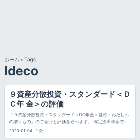
ホーム
Tags
»
Ideco
９資産分散投資・スタンダード＜Ｄ
Ｃ年 金＞の評価
「９資産分散投資・スタンダード＜DC年金＞愛称：わたしへ
の贈りもの」のご紹介と評価を述べます。 確定拠出年金でこ
の投資信託（ファンド）に投資するのってどうなの？選んで
2020-01-04
·
1 分
も大丈夫なの？という疑問を持っている方は、お読みいただ