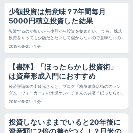
けると嬉しいです。 ９資産分散投資・スタンダード＜DC年金
＞とは ９資産分散投資・スタンダード＜DC年金＞は、複数の
少額投資は無意味？7年間毎月
資産を組み入れたバランスファンドです。「DC年金」という
5000円積立投資した結果
名前の通り、確定拠出年金専用の投資信託であり、確定拠出
年金でのみ購入できます。 http://www.am-
失敗するのが怖いから少額から投資を始めたい。 でも、株式
one.co.jp/fund/summary/313879/ ちなみに、私の所属して
投資をやっても少額だとたいして儲からないので意味ないの
いる会社の企業型確定拠出年金においては、未選択時に自動
ではないか。 まとまったお金がないと投資しても無意味では
2019-06-25
·
1 分
的に設定される商品になっており、以下の記事でも少し取り
ないか。 というような悩み・疑問を持つ方に向けて、私の経
上げています。 おすすめできない商品が除外。弊社の確定拠
験を踏まえて、少額投資のメリットを説明します。 また、毎
出年金の商品見直しを個人投資家が絶賛！その理由は？ 資産
月少額投資した結果、どれだけ増えたのかを公開します。 結
【書評】「ほったらかし投資術」
配分（アセットアロケーション） ９資産分散投資・スタンダ
論から言って、少額投資のメリットをまとめると以下になり
ード＜DC年金＞の資産配分は以下の通りです。 グラフにする
は資産形成入門におすすめ
ます。 少額投資のメリット 投資の成功経験を手に入れられる
と以下のようになります。 低リスク資産である国内債券と先
政治・経済やお金に対する理解が深まる 少額でも意外とお金
経済評論家の山崎元さんと、ブログ「梅屋敷商店街ののラン
進国債券（為替ヘッジあり）だけで75%を占めています。さ
が増える 投資経験を手に入れられる 少額でも投資をすること
ダム・ウォーカー」の水瀬ケンイチさんの共著「ほったらか
らに、現金（短期金融資産）も5%ありますので、80%は安定
で、お金が増えたり減ったりする実感を得ることができま
し投資術」のご紹介です。 老後のために 資産形成したいけ
的な資産になります。 残りの20%は、高リスク資産である株
2019-06-02
·
1 分
す。これは、会社員で給料をもらっているだけだとなかなか
ど、どうしたらいいのかわからない なるべく 手間も時間もか
式12.5％、リート（不動産）は3%、先進国債券（為替ヘッジ
得られない経験だと思います。 私が株式投資を始めたきっか
からない資産形成方法が知りたい 資産運用時の心がまえを知
なし）2%、新興国債券2.5％となっています。 ざっくりまと
けは、7年前に会社が企業型確定拠出年金を導入したことで
りたい という方におすすめです。 これから資産形成を始めた
めると、以下のような配分になります。 ざっくり資産配分 低
投資しないままでいると20年後に
す。それまでは企業年金だけだったのですが、自分で年金を
い投資未経験者おすすめ 投資の専門家である山崎元さんとイ
リスク資産：80% 高リスク資産：20% 先進国債券は為替ヘッ
運用せよということで、社内で確定拠出年金に関する説明会
資産額に2倍の差がつく！？日米の
ンデックス投資の長期実践者である水瀬ケンイチさんとのタ
ジをつけることで、ヘッジコストはかかりますが、為替リス