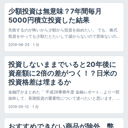
けると嬉しいです。 ９資産分散投資・スタンダード＜DC年金
＞とは ９資産分散投資・スタンダード＜DC年金＞は、複数の
少額投資は無意味？7年間毎月
資産を組み入れたバランスファンドです。「DC年金」という
5000円積立投資した結果
名前の通り、確定拠出年金専用の投資信託であり、確定拠出
年金でのみ購入できます。 http://www.am-
失敗するのが怖いから少額から投資を始めたい。 でも、株式
one.co.jp/fund/summary/313879/ ちなみに、私の所属して
投資をやっても少額だとたいして儲からないので意味ないの
いる会社の企業型確定拠出年金においては、未選択時に自動
ではないか。 まとまったお金がないと投資しても無意味では
2019-06-25
·
1 分
的に設定される商品になっており、以下の記事でも少し取り
ないか。 というような悩み・疑問を持つ方に向けて、私の経
上げています。 おすすめできない商品が除外。弊社の確定拠
験を踏まえて、少額投資のメリットを説明します。 また、毎
出年金の商品見直しを個人投資家が絶賛！その理由は？ 資産
月少額投資した結果、どれだけ増えたのかを公開します。 結
投資しないままでいると20年後に
配分（アセットアロケーション） ９資産分散投資・スタンダ
論から言って、少額投資のメリットをまとめると以下になり
ード＜DC年金＞の資産配分は以下の通りです。 グラフにする
資産額に2倍の差がつく！？日米の
ます。 少額投資のメリット 投資の成功経験を手に入れられる
と以下のようになります。 低リスク資産である国内債券と先
政治・経済やお金に対する理解が深まる 少額でも意外とお金
投資格差は埋まるか
進国債券（為替ヘッジあり）だけで75%を占めています。さ
が増える 投資経験を手に入れられる 少額でも投資をすること
らに、現金（短期金融資産）も5%ありますので、80%は安定
金融庁がまとめた「 平成28事務年度 金融レポート」より一部
で、お金が増えたり減ったりする実感を得ることができま
的な資産になります。 残りの20%は、高リスク資産である株
抜粋して、長期投資の重要性について述べたいと思います。
す。これは、会社員で給料をもらっているだけだとなかなか
式12.5％、リート（不動産）は3%、先進国債券（為替ヘッジ
このレポートでは以下の問題が述べられています。 過去20年
得られない経験だと思います。 私が株式投資を始めたきっか
2019-05-12
·
1 分
なし）2%、新興国債券2.5％となっています。 ざっくりまと
でアメリカやイギリスと比べて 日本が相対的に貧しくなって
けは、7年前に会社が企業型確定拠出年金を導入したことで
めると、以下のような配分になります。 ざっくり資産配分 低
いる この差は今後ますます拡がっていくと予想される また、
す。それまでは企業年金だけだったのですが、自分で年金を
リスク資産：80% 高リスク資産：20% 先進国債券は為替ヘッ
この主要因が資産の運用リターンの差であることについても
運用せよということで、社内で確定拠出年金に関する説明会
おすすめできない商品が除外。弊
ジをつけることで、ヘッジコストはかかりますが、為替リス