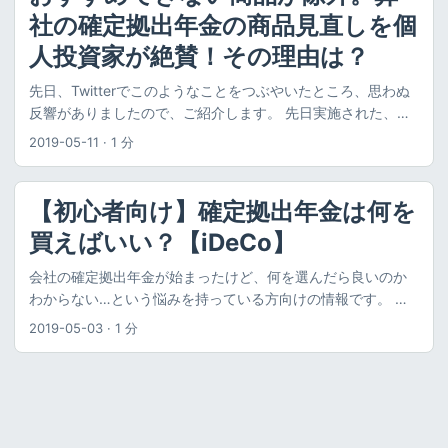
述べられています。具体的には以下の差です。 投資をしてい
が行われました。 当時は投資に対して割と懐疑的だったので
社の確定拠出年金の商品見直しを個
クを軽減しながら債券のリターンを得ることができ、値動き
るかどうか どのような投資をしているか 日米の資産格差が20
すが、インデックス投資は知っていたので、お試し感覚で株
が安定します。公的年金を運用するGPIF（年金積立金管理運
年で2倍に 平成28事務年度 金融レポート に、このような記載
人投資家が絶賛！その理由は？
式投資をやってみました。 それから運用（完全ほったらか
用独立行政法人）においても、海外債券はヘッジ付きで運用
があります。 我が国と米国の家計金融資産残高全体の推移を
し）を続けていくうちに、アベノミクスの影響もあり、資産
し、国内債券の代替として扱う流れになってきています。 一
先日、Twitterでこのようなことをつぶやいたところ、思わぬ
比較すると、過去 20年間で米国では３倍以上に大きく増加し
が増えたり減ったりしながら、段々とお金が増えていく経験
般的には、金融危機が起きると円高になり、為替ヘッジなし
反響がありましたので、ご紹介します。 先日実施された、弊
ている一方、我が国では約1.5倍の増加に留まっている。 （中
を得ました。 増えたお金は微々たるものであっても、このよ
海外債券は株式と一緒に下落してしまうので、株価下落時の
社の確定拠出年金の商品見直しが大胆かつ素敵。 ・アクティ
略） 家計金融資産残高の 日米の伸びの差は更に拡大している
うな経験を積めてよかったと思っています。 政治・経済やお
2019-05-11
·
1 分
クッションとして、為替ヘッジありの先進国債券は有効とさ
ブファンド全除外 ・無駄にたくさんあった元本保証商品が1つ
（米国では＋474 兆円、我が国では＋31 兆円）。 これらの大
金に対する理解が深まる 少額でも、運用しているのは自分の
れています。 リスクと期待リターン 投信アシスト つみたて＆
のみに。MMFも除外。 ・未選択時のデフォルトが定期預金か
半は、日米家計のポートフォリオの違い等による運用リター
お金ですから、お金が増えたり減ったりすると、気になって
分散シミュレーション を使って、リスク・リターンを見積も
ら低リスクバランスファンドに変更 会社が、お金に無関心な
ンの差に起因する と考えられる。 出典：平成28事務年度 金
【初心者向け】確定拠出年金は何を
きます。 普段何気なく聞き過ごしていた経済や政治ニュース
ってみました。 期間は 【2003/03/31 〜 2019/11/29】まで
人にも投資させる選択をしました。 — マイルドインベスター
融レポート アメリカやイギリスが家計資産を大きく増やした
も、耳に入ってくるようになります。それによって、知識の
買えばいい？【iDeCo】
とし、短期金融資産については入力できないので、その分は
(@mild_investor) May 7, 2019 現状、確定拠出年金の加入者
一方で、日本はあまり増えていないのが視覚的にわかります
幅が拡がってきます。 また、お金とは何なのか、なぜ増えた
国内債券としました。その結果は以下です。 リスクとリター
にとって何が問題で、会社がどのような意図でこの変更を行
ね。 またこの差が運用リターンであることについても述べら
り減ったりするのか、どういう投資方法がいいのかなど、気
会社の確定拠出年金が始まったけど、何を選んだら良いのか
ン リターン：3.4% リスク：3.0% バランスファンドとして
ったのか（半分想像で）解説します。 さらに、なぜ個人投資
れていました。これは一体なぜでしょうか。 資産が増えない
になることがたくさん出てきて、調べるうちにどんどん詳し
わからない…という悩みを持っている方向けの情報です。 こ
は、低リスク・低リターンの部類ですね。 過去のシミュレー
家が絶賛したのか、これによって何が起こるのか、日本にと
主要因は運用リターン 日本とアメリカとを比べて、資金流入
くなってきます。 投資金額が小さいうちは、知識が少なくて
の記事では、主に投資初心者の方に向けて、確定拠出年金で
ションにおいても、比較的安定して推移しています。リーマ
2019-05-03
·
1 分
ってどう喜ばしいことであるかをお伝えします。 確定拠出年
（所得）も約1.5倍の差がありますが、運用リターンの差が約
も問題にならないかもしれませんが、金額が増えていくと、
何を買ったらよいかを説明しています。 株式100%で運用する
ンショックにおいても、10%強の下落で済んでいます。 コス
金を始める方にとっても、おすすめできない商品がどのよう
6.8倍あります。また、イギリスと比べると、運用リターンに
このような知識が役に立ってくると思います。 少額でも意外
のがおすすめ 結論から言うと、確定拠出年金は、以下の理由
ト 購入時手数料、信託財産留保額ともに0円であり、売買時
なものなのか、どのような商品を選ぶべきなのかを考える参
10倍以上 も差があります。 つまり、 日本人の資産が増えて
とお金が増える 当時、インデックス投資をなんとなく知って
により、株式100%で運用するのがおすすめです。 株式100%
にはコストは掛かりません。 信託報酬は年率0.176％（税抜
考にしていただけたら幸いです。 商品見直しの要旨 確定拠出
いない主要因は、「投資ができていない」または「投資をし
いたので、少額の拠出だったらお金がならなくなってもいい
がおすすめの理由 資産全体から見ると少額であるため 節税メ
0.16％）となっており、バランスファンドとしては最安クラ
年金の問題点と、弊社の年金担当者がどういう意図で対策し
ているが下手である」ため だと推察されます。 日米の資産配
やと、株式に全部割り振りました。 具体的には、以下の配分
リットを最大限に活かすため ただし、1円でも損したくない、
スとなっています。 2018～2019年末までの値動きと純資産
たのかを想像してみました。 問題 現状、加入者全体として、
分の差 日本とアメリカとで、運用リターンの差があるのがわ