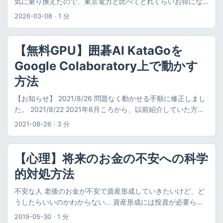
気に乗り換えたので、東京電力と比べてどれくらいお得にな
ったのか調べてみました。 ※2026年3月現時点のものです。
2026-03-08
·
1 分
福利厚生優待電気とは 福利厚生優待電気のロゴ 福利厚生優待
電気 とは会員制の福利厚生サービスである、 ベネフィット・
ステーション のサービスで、会員限定でお得な電力料金で電
【無料GPU】囲碁AI KataGoを
力契約ができるというものです。 電力自体は エバーグリー
Google Colaboratory上で動かす
ン・リテイリング株式会社 が提供しており、利用者はそこと
契約します。 私は、ベネフィット・ステーションに入ってい
方法
るので、せっかくなら、会員限定のサービスなら、その分安
【お知らせ】 2021/8/26 問題なく動かせる手順に修正しまし
いのかなと思い福利厚生優待電気を契約してみました。 実際
た。 2021/8/22 2021年6月ころから、以前紹介していた方法
契約してみてどれくらい安かったのか検証してみます。 福利
が使えなくなったため、2021年8月以前に本記事の手順で
厚生優待電気と東京電力の電気料金表を比較 電気料金の比較
2021-08-26
·
3 分
Colab-katagoを使っていた方は、乗り換えに以下の作業が必
イメージ 福利厚生優待電気の電気料金ですが、ベネフィット
要です。 Colabのノートブックを以下のものに変更（ngrokの
ステーションのページに「サービス内容説明書」として記載
トークン、USER_PASSWORDは今までと同じものが使えま
がありました。 メニュー「福利厚生優待電気」（基本情報）
【心理】将来のお金の不安への科学
す）
| Benefit Station. また、電気料金シミュレーションもできま
的対処方法
https://colab.research.google.com/github/mildinvestor/kat
す。 福利厚生優待電気料金シミュレーション 福利厚生優待電
ago-colab/blob/master/colab_katago_gd_en.ipynb 新しい
気の契約者向けのエバーグリーン・リテイリング株式会社の
不安な人 老後のお金が不安で資産形成していきたいけど、ど
クライアントcolab-katago-gd.exeをダウンロード
マイページから、福利厚生優待電気の電気料金がみれました
うしたらいいのかわからない… 資産形成には投資が必要らし
https://github.com/mildinvestor/katago-
ので、東京電力（関東）の料金と比べて見ました。 ちなみに
いけど、損するかもしれないから不安… この記事では、こう
2019-05-30
·
1 分
colab/releases/download/v1.9.1-alpha/colab-katago-
東京電力の料金表は以下に記載されています。 東京電力の料