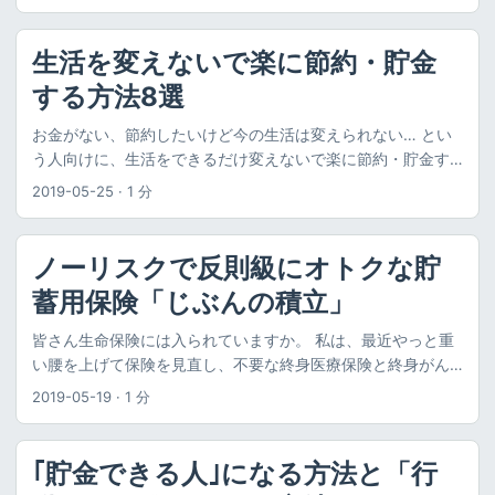
した不安への対処方法を解説します。 また、この対処方法を
gd.windows.zip Lizzieのエンジン設定変更 colab-
金表 電気料金の比較 東京電力 従量電灯B vs 福利厚生電気
実践することで、資産形成が本当に必要なのか、資産形成は
katago.exeをダウンロードしたcolab-katago-gd.exeに置き
（関東） 比較表 ※2026年3月現時点のものです。 項目 区分
何をすべきかがわかります。 不安への対処方法 不安への対処
生活を変えないで楽に節約・貯金
換え 第一引数USER_NAMEを、ノートブック実行時に表示さ
東京電力（税込） 福利厚生電気（税込） 差額 基本料金 (1契
方法は科学的に調べられていて、以下のような流れで不安が
れるGoogle Driveのファイル
する方法8選
約あたり) 30A 935円 25銭 852円 87銭 82円 38銭 40A
おさまることが知られています。 不安への対処の流れ 不安の
ID（SSH_INFO_GOOGLE_DRIVE_FILE_ID: [ここの文字列]）に
1,247円 00銭 1,137円 16銭 109円 84銭 50A 1,558円 75銭
原因を特定する やるべきことを明確にする 行動する ヒュース
お金がない、節約したいけど今の生活は変えられない… とい
変更 AlphaGoが人間の実力を超えたのが記憶に新しい囲碁で
1,421円 45銭 137円 30銭 60A 1,870円 50銭 1,705円 74銭
トン大学のラッドらの研究について、「科学的に元気になる
う人向けに、生活をできるだけ変えないで楽に節約・貯金す
すが、すでにいろいろな囲碁AIが登場しており、個人のパソ
164円 76銭 電力量料金 (1kWhあたり) 第1段階（〜120kWh）
方法集めました」という本に書かれています。 心のざわつき
る方法をご紹介します。 ご紹介する方法を使えば、 最大で毎
コン上でも人間以上に強いAIを動かすことができます。 ただ
29円 80銭 19円 69銭 10円 11銭 第2段階（120〜300kWh）
2019-05-25
·
1 分
やモヤモヤは、「不安の原因」を特定し、「やるべきこと」
月1万円以上節約することができますよ。 この記事では、以下
し、囲碁AIはディープラーニングを使用しているため、性能
36円 40銭 23円 70銭 12円 70銭 第3段階（300kWh〜） 40
を明確にすることでおさまる ヒューストン大学ラッドらの研
の節約方法をご紹介しています。 生活を変えない節約方法 格
を引き出すには高性能なGPU（グラフィックボード）が必要
円 49銭 23円 99銭 16円 50銭 基本料金から電力量料金ま
究 （出典）堀田秀吾, 科学的に元気になる方法集めました 科
安SIMへの乗り換え 生命保険の見直し 電力会社変更 キャッシ
になります。 そのために、ヘビーな囲碁AIユーザは、高性能
で、すべての項目で福利厚生電気の方が安く設定されていま
ノーリスクで反則級にオトクな貯
学的に元気になる方法集めました (堀田秀吾) amazon.co.jp 不
ュレスでポイント稼ぎ ふるさと納税 住宅ローンの借り換え 銀
な自作パソコンを組んだり、AWS（Amazon Web Services）
す。特に電力量料金については、第1段階（120kWhまで）か
安が出てくるのは脳の習性のせい まず、不安という感情につ
蓄用保険「じぶんの積立」
行手数料無料化 楽天カード投資 さっそく、それぞれについて
やGCP（Google Cloud Platform）、Vast.aiなどのクラウドサ
ら1kWhあたり10円以上の大きな差があります。 そのため、
いて理解しておきましょう。 不安は危険を予知・察知して行
紹介していきます。なお、カッコ内は節約効果の目安です。
ービスを利用することが一般的です。ただし、クラウドの利
使用量が少ない単身世帯であっても、従来のプランより確実
皆さん生命保険には入られていますか。 私は、最近やっと重
動するための本能 だと考えられています。つまり人間は、生
格安SIMへの乗り換え（3000円/月） スマートフォンの通信
用料などが多少なりともかかるので、気軽には利用しにくい
に電気代を抑えることが可能です。もちろん、第2段階・第3
い腰を上げて保険を見直し、不要な終身医療保険と終身がん
き延びるために、なるべく冒険しないで安全に生きようとし
費の節約です。 例えばドコモの場合、月3GBでも最低5000円
面もあります。 クラウドで囲碁AIを動かす方法 aws
段階と進むにつれて単価の差額はさらに広がるため、家族が
保険を解約しました。生命保険は基本的にシンプルな掛け捨
ているわけです。 そのため、脳には放っておいても勝手に不
2019-05-19
·
1 分
以上かかります。それに対して、格安SIM（MVNO）へ乗り換
guide（AWSで囲碁プログラムを起動する方法） Leela Zero
多い世帯や在宅勤務などで電力使用量が多い世帯にとって
て（定期保険）に入り、貯蓄性のあるものはよく考えて入っ
安になる習性があります。 そのようなわけで、不安というの
えると、同じ通信量で2000円以下に抑えられます。 つまり、
を GCE で動かす 〜 その１ Google Compute Engine 設定編
は、非常にメリットの大きい料金体系といえます。 ...
たほうがよいと思っています。 しかし、今回紹介する「じぶ
は自然な感情であるとともに、特に意味のない不安もあるわ
格安SIMに乗り換えることで月々3000円ほどお得になりま
Azure で Leela Zero を動かす手順 Setting up KataGo and
んの積立」は、保険としての機能がほとんどない「貯蓄性の
けです。これだけでも気が楽になりませんか。 不安の原因を
｢貯金できる人｣になる方法と「行
す。 私も2013年からMVNOをずっと使っていますが、メリッ
Lizzie on vast.ai（英語） 本記事では、Google
み」ある保険です。しかし、人によっては、うまく使うとノ
特定する 不安に対処するためには、まず不安の原因を特定