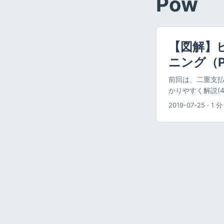
Pow
【図解】
ニング（Pr
前回は、二重支払
かりやすく解説(
トコインの仕組み
2019-07-25
·
1 分
インの取引の承認の
く説明していきま
ンのイメージをつ
をつないだもので
もの 上の図のよ
引で、リングをつ
もう少し詳しく見
ブロックのハッシ
（ブロックのハッ
ン）を示すために
のブロックのハッシ