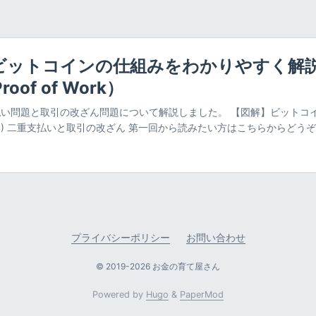
ビットコインの仕組みをわかりやすく解説(
oof of Work）
い問題と取引の改ざん問題について解説しました。 【図解】ビットコ
4) 二重支払いと取引の改ざん 第一回から読みたい方はこちらからどうぞ
をわかりやすく解説 (1)ビットコインの何がすごい？ 今回はついに最
仕組みであるブロックチェーンとProof of Work（マイニング）に
す。 ブロックチェーンとは「取引のかたまりをつなげる」こと まずは
けていきましょう。 ブロックチェーンとは、その名の通り取引の入っ
す。 ブロックチェーン ブロック：複数の取引が入った箱 チェーン：
うに、 単語カードの束をリングでつなげていくイメージです。それぞれ
なげていくようなイメージです。 さて、イメージがついたところで、
プライバシーポリシー
お問い合わせ
ていきましょう。 ブロックの中には、以下のものが入っています。 ブ
ュ値 複数の取引データ（厳密にはブロック内の全取引から作られるハッ
© 2019-2026 お金の育て屋さん
シュ値を調整するためのデータ） ブロックは、**前のブロックとのつ
Powered by
Hugo
&
PaperMod
、前のブロックのハッシュ値を持っています。**ブロックのハッシュ
ュ値、ブロック内の全取引、ナンスから計算されます。 Proof of Wo