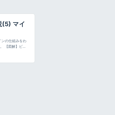
5) マイ
インの仕組みをわ
。 【図解】ビッ
終回です。ビットコ
ついて、わかりやす
、ブロックチェー
た箱（ブロック）
ブロックをつなげた
の単語カードが取
ブロックの中身を
ロックの中身 前の
シュ値） ナンス
ながり（チェー
値は、これらの前
rk（マイニング）