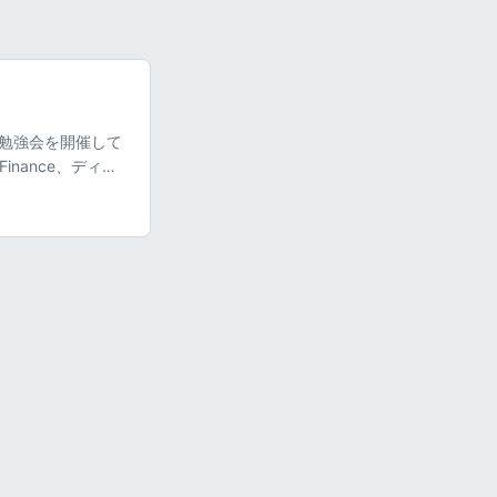
る勉強会を開催して
inance、ディー
、DeFiの本質
は触れていませ
ております。資産
にTwitterにて
eFiって知って
周りには個人投資家が集
うことがわかりま
アとして仕事をし
いくつか資料を読
ance、ディーファ
と言っても、
まり法定通貨ではな
ス（DEX）、暗