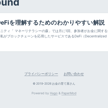
und
DeFiを理解するためのわかりやすい解説
ニティ「 マネーリテラシーの森」では月に1回、参加者がお金に関す
ブロックチェーンを応用したサービスであるDeFi（Decentralized F
融）に関するプレゼンを行いました。本記事ではその資料を説明しながら
かりやすく解説しています。なお、具体的な資産運用方法などについて
事は、DeFiでの資産運用を推奨するものではなく、情報提供を目的とし
自己責任でお願いします。 個人投資家はまだDeFiを知らない さて、事前
知っているかアンケートをとったところ、以下のような結果が出ました。 D
ンベスター (@mild_investor) June 28, 2021 私のアカウントの
運用や金融に詳しい方が多数いますが、それでも76%が知らないとい
プライバシーポリシー
お問い合わせ
この分野に関しては素人ではありますが、金融・決済に関わるエンジニ
、ひとまず概念くらいは理解しておこうと思っています。本記事では、
© 2019-2026 お金の育て屋さん
容を凝縮してお伝えします。 DeFiとは DeFi（Decentralized Fin
Powered by
Hugo
&
PaperMod
）とは、ブロックチェーン上で金融サービスを提供するものです。金融
イーサリアム）などのブロックチェーン上で表現する通貨を利用します。つ
通貨）を使います。 異なる暗号資産同士の交換ができる取引所のサービ