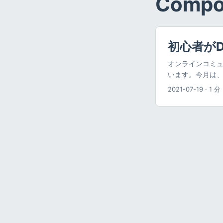
Compo
初心者が
オンラインコミュ
います。今月は、私が
ファイ、分散型金
2021-07-19
·
1 分
をできるだけわ
ん。 なお、本記
運用に関することは
DeFiについて
る？ — マイルドイ
まっており、資産
した。 私自身も
ておりますので
んだ上で、本質的な内
イ、分散型金融
Ethreum（
く暗号資産（仮想