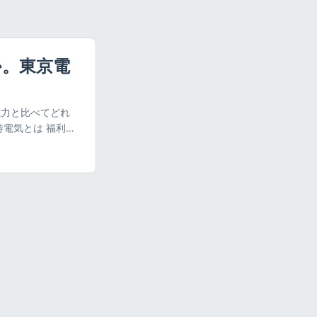
か。東京電
電力と比べてどれ
待電気とは 福利厚
ット・ステーション
は エバーグリー
ィット・ステーシ
思い福利厚生優待
福利厚生優待電気
すが、ベネフィッ
「福利厚生優待電
福利厚生優待電気料金
会社のマイページ
見ました。 ちな
京電力 従量電灯B
（税込） 福利厚生電