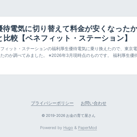
優待電気に切り替えて料金が安くなった
と比較【ベネフィット・ステーション】
ネフィット・ステーションの福利厚生優待電気に乗り換えたので、東京
たのか調べてみました。 ※2026年3月現時点のものです。 福利厚生優
 福利厚生優待電気 とは会員制の福利厚生サービスである、 ベネフィ
員限定でお得な電力料金で電力契約ができるというものです。 電力自体
株式会社 が提供しており、利用者はそこと契約します。 私は、ベネフ
るので、せっかくなら、会員限定のサービスなら、その分安いのかなと
ました。 実際契約してみてどれくらい安かったのか検証してみます。 
料金表を比較 電気料金の比較イメージ 福利厚生優待電気の電気料金で
ページに「サービス内容説明書」として記載がありました。 メニュー
プライバシーポリシー
お問い合わせ
| Benefit Station. また、電気料金シミュレーションもできます。 
 福利厚生優待電気の契約者向けのエバーグリーン・リテイリング株式
© 2019-2026 お金の育て屋さん
待電気の電気料金がみれましたので、東京電力（関東）の料金と比べて
Powered by
Hugo
&
PaperMod
金表は以下に記載されています。 東京電力の料金表 電気料金の比較 東
（関東） 比較表 ※2026年3月現時点のものです。 項目 区分 東京電力