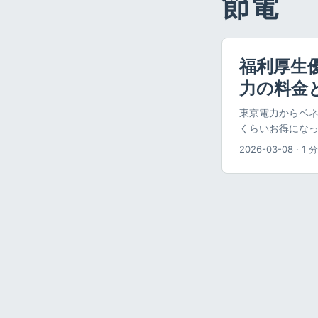
節電
福利厚生
力の料金
東京電力からベ
くらいお得になっ
生優待電気のロゴ
2026-03-08
·
1 分
のサービスで、会
ン・リテイリング
ョンに入ってい
電気を契約してみ
と東京電力の電気
トステーションの
気」（基本情報） 
シミュレーション
から、福利厚生優
みに東京電力の料
vs 福利厚生電気