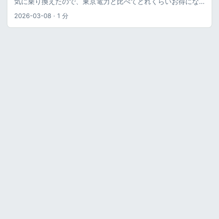
気に乗り換えたので、東京電力と比べてどれくらいお得にな
ったのか調べてみました。 ※2026年3月現時点のものです。
2026-03-08
·
1 分
福利厚生優待電気とは 福利厚生優待電気のロゴ 福利厚生優待
電気 とは会員制の福利厚生サービスである、 ベネフィット・
ステーション のサービスで、会員限定でお得な電力料金で電
力契約ができるというものです。 電力自体は エバーグリー
ン・リテイリング株式会社 が提供しており、利用者はそこと
契約します。 私は、ベネフィット・ステーションに入ってい
るので、せっかくなら、会員限定のサービスなら、その分安
いのかなと思い福利厚生優待電気を契約してみました。 実際
契約してみてどれくらい安かったのか検証してみます。 福利
厚生優待電気と東京電力の電気料金表を比較 電気料金の比較
イメージ 福利厚生優待電気の電気料金ですが、ベネフィット
ステーションのページに「サービス内容説明書」として記載
がありました。 メニュー「福利厚生優待電気」（基本情報）
| Benefit Station. また、電気料金シミュレーションもできま
す。 福利厚生優待電気料金シミュレーション 福利厚生優待電
気の契約者向けのエバーグリーン・リテイリング株式会社の
マイページから、福利厚生優待電気の電気料金がみれました
ので、東京電力（関東）の料金と比べて見ました。 ちなみに
東京電力の料金表は以下に記載されています。 東京電力の料