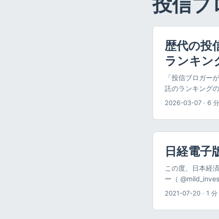
投信ブ
歴代の投
ランキング
「投信ブロガーが選
託のランキングのま
した。 以下のデ
2026-03-07
·
6 
ング推移グラフ（
資家ブロガーの間
うな投資先が人気
「投信ブロガーが選ぶ！
日経電子
「投信ブロガーが選
ァンド（投資信託
この度、日本経
１回実施されてお
ー（ @mild_i
にとどまらず、
https://www.
2021-07-20
·
1 分
ているものと思わ
事では、私が現在
え、情報を集め
資を始めようとし
投資信託はどれか