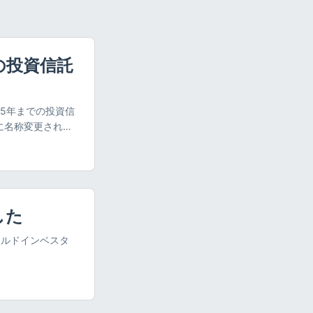
の投資信託
025年までの投資信
r」に名称変更されま
 投資信託のランキ
ョン） **個人投
追うごとにどのよ
ご覧ください。
ar 2019」授賞式
した
それぞれの支持するフ
2007年から毎年
イルドインベスタ
選ぶ際の参考情報
にある程度寄与し
の内容と掲載された感想 記
の目線でつねに考
 過去に不動産投
彼女らが支持する
をきっかけにイン
当によいと思える