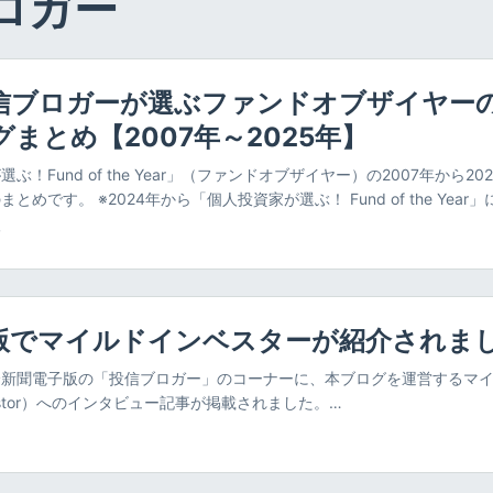
ロガー
信ブロガーが選ぶファンドオブザイヤー
まとめ【2007年～2025年】
ぶ！Fund of the Year」（ファンドオブザイヤー）の2007年から2
とめです。 ※2024年から「個人投資家が選ぶ！ Fund of the Yea
ータやグラフがまとまっています。 それぞれの年の投資信託ランキング
分
アニメーション） 投資先カテゴリのランキング推移グラフ（アニメーシ
で人気の投資信託が、このページを見ればわかります。**また、年を
だったのか、**グラフを使ってわかりやすく表示しています。**ぜひ
Fund of the Year」とは 「投信ブロガーが選ぶ！Fund of the Ye
版でマイルドインベスターが紹介されま
ぶ！Fund of the Year」は、投資信託に投資する個人ブロガーが
）を選び、投票して毎年ランキングを発表するというものです。 投票は
済新聞電子版の「投信ブロガー」のコーナーに、本ブログを運営するマ
り、年々盛り上がりを増しています。 昨今は、個人投資家が投資先を
nvestor）へのインタビュー記事が掲載されました。
投資信託の運用会社にも注目されており、ファンドの競争や新商品開発
nikkei.com/article/DGXZQOUB00005_U1A710C2000000/ 記事
れます。 以下公式サイトより引用です。 投資信託について一般投資家
の投資スタイルになるまでのお金の遍歴が赤裸々に紹介されています。
、ブログを書いている投信ブロガーたち。投資信託の事情通である彼ら
て騙されてお金を失ったこと その後、投資からは離れていたこと 結婚
？ 証券会社の宣伝やうたい文句にまどわされず、自分たちにとって本